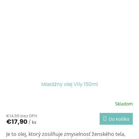
Masážny olej Víly 150ml
Skladom
Priemerné
hodnotenie
€14,55 bez DPH
produktu
Do košíka
€17,90
/ ks
je
3,4
Je to olej, ktorý zosilňuje zmyselnosť ženského tela,
z