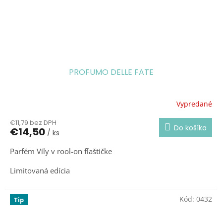
PROFUMO DELLE FATE
Vypredané
€11,79 bez DPH
Do košíka
€14,50
/ ks
Parfém Víly v rool-on fľaštičke
Limitovaná edícia
Magická vôňa Víly, ktorú môžete mať vždy po ruke
Kód:
0432
Tip