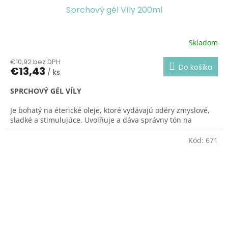
Sprchový gél Víly 200ml
Skladom
Priemerné
hodnotenie
€10,92 bez DPH
produktu
Do košíka
€13,43
/ ks
je
5,0
SPRCHOVÝ GÉL VÍLY
z
5
Je bohatý na éterické oleje, ktoré vydávajú odéry zmyslové,
hviezdičiek.
sladké a stimulujúce. Uvoľňuje a dáva správny tón na
zahájenie dňa v znamení optimizmu a
výkonnosti.
Zdôrazňuje ženskosť.
Kód:
671