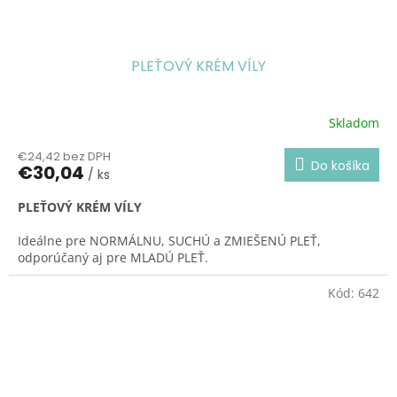
PLEŤOVÝ KRÉM VÍLY
Skladom
€24,42 bez DPH
Do košíka
€30,04
/ ks
PLEŤOVÝ KRÉM VÍLY
Ideálne pre NORMÁLNU, SUCHÚ a ZMIEŠENÚ PLEŤ,
odporúčaný aj pre MLADÚ PLEŤ.
ĽAHKÁ TEXTÚRA je tiež vhodná pre použitie do POČASIA S
Kód:
642
VYŠŠÍMI TEPLOTAMI.
Pre svoju ľahkú vstrebateľnosť je optimálny ako základný
krém PRED NANESENÍM MAKE-UPU.