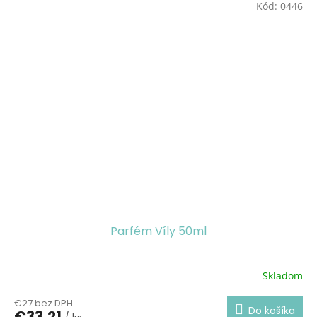
Kód:
0446
Parfém Víly 50ml
Skladom
Priemerné
hodnotenie
€27 bez DPH
produktu
Do košíka
€33,21