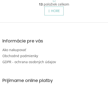
O
r
13
položiek celkom
v
á
l
HORE
n
á
k
o
d
v
Z
a
a
c
á
n
i
p
i
e
ä
e
Informácie pre vás
p
t
r
Ako nakupovať
i
v
e
Obchodné podmienky
k
y
GDPR - ochrana osobných údajov
v
ý
p
i
Prijímame online platby
s
u