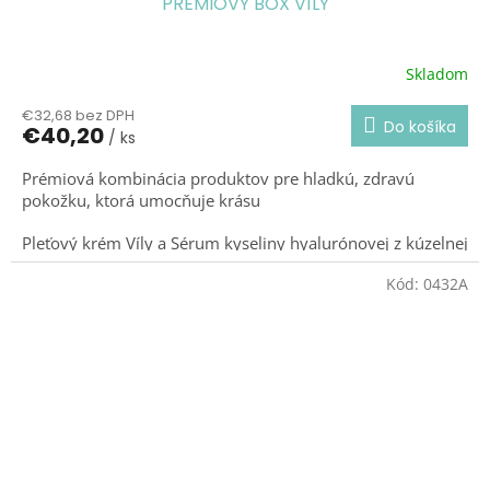
PRÉMIOVÝ BOX VÍLY
Skladom
€32,68 bez DPH
Do košíka
€40,20
/ ks
Prémiová kombinácia produktov pre hladkú, zdravú
pokožku, ktorá umocňuje krásu
Pleťový krém Víly a Sérum kyseliny hyalurónovej z kúzelnej
línie Víly.
Kód:
0432A
Limitovaná edícia.