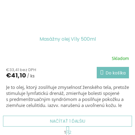
Masážny olej Víly 500ml
Skladom
Priemerné
hodnotenie
€33,41 bez DPH
produktu
Do košíka
€41,10
/ ks
je
2,5
Je to olej, ktorý zosilňuje zmyselnosť ženského tela, pretože
z
stimuluje lymfatickú drenáž, zmierňuje bolesti spojené
5
hviezdičiek.
s predmenštruačným syndrómom a posilňuje pokožku a
zjemňuje celulitídu, jazvy, narušenú a uvoľnenú kožu. Je
vynikajúci po kúpeli a opaľovaní.
Posilňuje ženskosť.
NAČÍTAŤ 1 ĎALŠIU
S
1
2
t