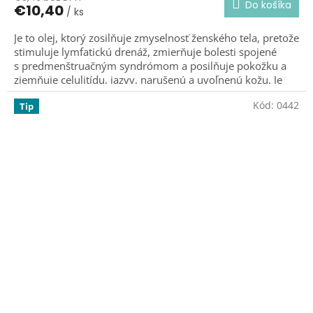
Do košíka
€10,40
/ ks
je
5,0
Je to olej, ktorý zosilňuje zmyselnosť ženského tela, pretože
z
stimuluje lymfatickú drenáž, zmierňuje bolesti spojené
5
hviezdičiek.
s predmenštruačným syndrómom a posilňuje pokožku a
zjemňuje celulitídu, jazvy, narušenú a uvoľnenú kožu. Je
vynikajúci po kúpeli a opaľovaní.
Posilňuje ženskosť.
Kód:
0442
Tip