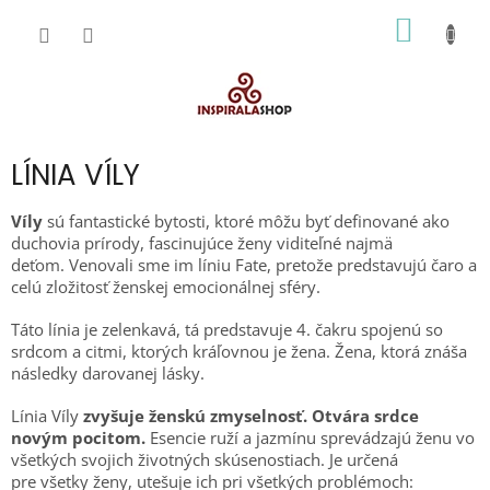
Prejsť
NÁKU
na
obsah
KOŠÍK
LÍNIA VÍLY
Víly
sú fantastické bytosti, ktoré môžu byť definované ako
duchovia prírody, fascinujúce ženy viditeľné najmä
deťom. Venovali sme im líniu Fate, pretože predstavujú čaro a
celú zložitosť ženskej emocionálnej sféry.
Táto línia je zelenkavá, tá predstavuje 4. čakru spojenú so
srdcom a citmi, ktorých kráľovnou je žena. Žena, ktorá znáša
následky darovanej lásky.
Línia Víly
zvyšuje ženskú zmyselnosť. Otvára srdce
novým pocitom.
Esencie ruží a jazmínu sprevádzajú ženu vo
všetkých svojich životných skúsenostiach. Je určená
pre všetky ženy, utešuje ich pri všetkých problémoch: