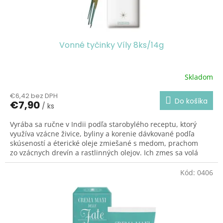
t
o
v
Vonné tyčinky Víly 8ks/14g
Skladom
Priemerné
hodnotenie
€6,42 bez DPH
produktu
Do košíka
€7,90
/ ks
je
2,0
Vyrába sa ručne v Indii podľa starobylého receptu, ktorý
z
využíva vzácne živice, byliny a korenie dávkované podľa
5
skúseností a éterické oleje zmiešané s medom, prachom
hviezdičiek.
zo vzácnych drevín a rastlinných olejov. Ich zmes sa volá
masala. Výroba prebieha s ohľadom na fázy mesiaca a
pohyby planét. Tyčinky sú ideálne na meditáciu a
Kód:
0406
relaxovanie. Ide o tyčinky s veľmi vysokou kvalitou a
výnimočnou trvanlivosťou, ktoré môžu byť viackrát zhasnuté
a opäť zapálené.
VONNÉ TYČINKY VÍLY