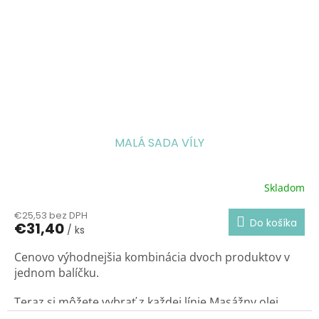
MALÁ SADA VÍLY
Skladom
€25,53 bez DPH
Do košíka
€31,40
/ ks
Cenovo výhodnejšia kombinácia dvoch produktov v
jednom balíčku.
Teraz si môžete vybrať z každej línie Masážny olej
150ml a k nemu Sprchový gél a šampón 200ml.