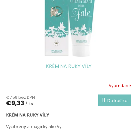
Sú bohaté na éterické oleje, ktoré vydávajú zmyslové sladké
a stimulujúce vône. Relaxujú a dodávajú správný tón na
zahájenie dňa v znamení optimizmu a efektivity.
Stimulujú
predstavivosť
a vytvorenie zmyslovej atmosféry.
KRÉM NA RUKY VÍLY
Vypredané
€7,59 bez DPH
Do košíka
€9,33
/ ks
KRÉM NA RUKY VÍLY
Vycibrený a magický ako Vy.