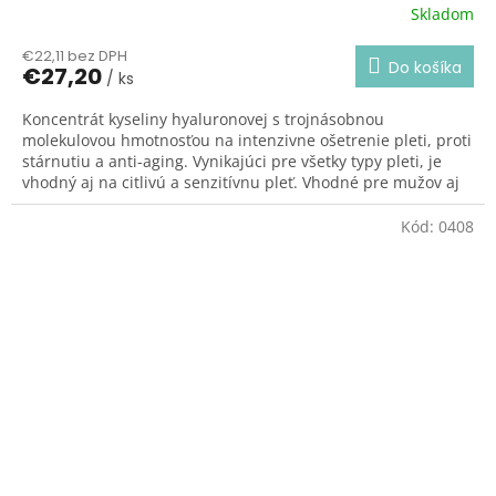
Skladom
€22,11 bez DPH
Do košíka
€27,20
/ ks
Koncentrát kyseliny hyaluronovej s trojnásobnou
molekulovou hmotnosťou na intenzivne ošetrenie pleti, proti
stárnutiu a anti-aging. Vynikajúci pre všetky typy pleti, je
vhodný aj na citlivú a senzitívnu pleť. Vhodné pre mužov aj
ženy.
Kód:
0408