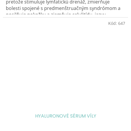
5
pretože stimuluje lymfatickú drenáž, zmierňuje
hviezdičiek.
bolesti spojené s predmenštruačným syndrómom a
posilňuje pokožku a zjemňuje celulitídu, jazvy,
narušenú a uvoľnenú kožu. Je vynikajúci po kúpeli a
Kód:
647
opaľovaní.
Posilňuje ženskosť.
HYALURONOVÉ SÉRUM VÍLY