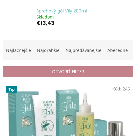
Sprchový gél Víly 200ml
Skladom
€13,43
R
a
Najlacnejšie
Najdrahšie
Najpredávanejšie
Abecedne
d
e
n
OTVORIŤ FILTER
i
e
V
p
Kód:
246
Tip
ý
r
p
o
i
d
s
u
p
k
r
t
o