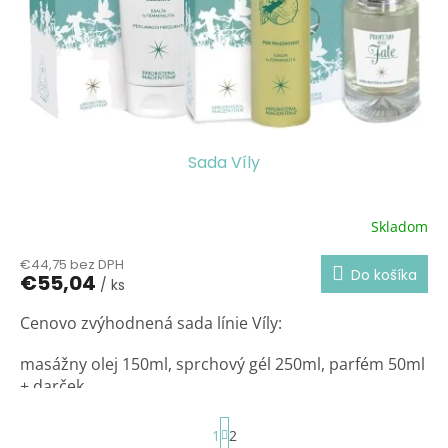
o
d
v
u
k
t
o
v
Sada Víly
Skladom
Priemerné
hodnotenie
€44,75 bez DPH
produktu
Do košíka
€55,04
/ ks
je
3,6
Cenovo zvýhodnená sada línie Víly:
z
5
hviezdičiek.
masážny olej 150ml, sprchový gél 250ml, parfém 50ml
+ darček.
S
1
2
t