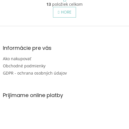
r
13
položiek celkom
O
á
v
HORE
n
l
k
o
á
v
Z
d
a
a
á
n
c
p
i
i
ä
e
Informácie pre vás
e
t
p
Ako nakupovať
i
r
e
Obchodné podmienky
v
k
GDPR - ochrana osobných údajov
y
v
ý
p
Prijímame online platby
i
s
u