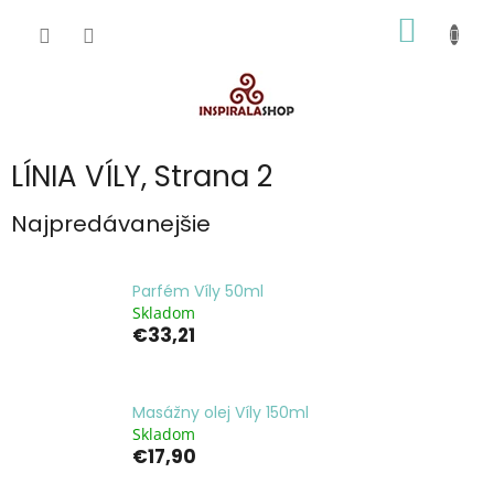
Prejsť
NÁKU
na
obsah
KOŠÍK
LÍNIA VÍLY
, Strana 2
Najpredávanejšie
Parfém Víly 50ml
Skladom
€33,21
Masážny olej Víly 150ml
Skladom
€17,90