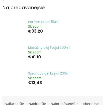
Najpredávanejšie
Parfém Esejci 50ml
Skladom
€33,20
Masážny olej Esejci 500ml
Skladom
€41,10
Sprchový gél Esejci 200ml
Skladom
€13,43
R
a
Najlacnejšie
Najdrahšie
Najpredávanejšie
Abecedne