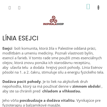
Prejsť
NÁKU
na
obsah
KOŠÍK
LÍNIA ESEJCI
Esejci
boli komunita, ktorá žila v Palestíne oddaná práci,
modlitbám a umeniu medicíny. Poznali vlastnosti bylín,
esencií a farieb. V tomto rade sme použili zmes esenciálnych
olejov, ktorá znovu ponúka ich starodávnu receptúru,
aby uľavila telu a dodala hrejivý pocit pohody. Línia Esénov
pôsobí na 1. a 2. čakru, stimuluje silu a energiu fyzického tela.
Dodáva pocit pohody
. Je to liek na akýkoľvek druh
nepohodlia, ktorý sa má používať denne v
zimnom období
,
aby ste sa chránili pred
chladom a vlhkosťou.
Jeho vôňa
povzbudzuje a dodáva vitalitu
. Vynikajúce pre
fyzioterapiu a balzamikové masáže.