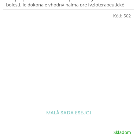
bolesti, je dokonale vhodný najmä pre fyzioterapeutické
masáže pred a po športe a na uvoľnenie stiahnutých
Kód:
502
svalov.
Dodáva silu a pohodu.
MALÁ SADA ESEJCI
Skladom
Priemerné