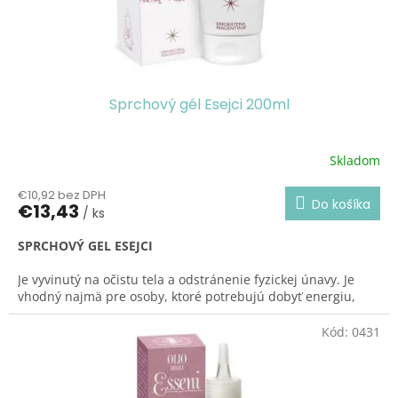
Sprchový gél Esejci 200ml
Skladom
Priemerné
hodnotenie
€10,92 bez DPH
produktu
Do košíka
€13,43
/ ks
je
4,0
SPRCHOVÝ GEL ESEJCI
z
5
Je vyvinutý na očistu tela a odstránenie fyzickej únavy. Je
hviezdičiek.
vhodný najmä pre osoby, ktoré potrebujú dobyť energiu,
posilniť a stimulovať telo, napr. u športovcov a ľudí, ktorí
vykonávajú namáhavé práce.
Dodáva silu a energiu.
Kód:
0431