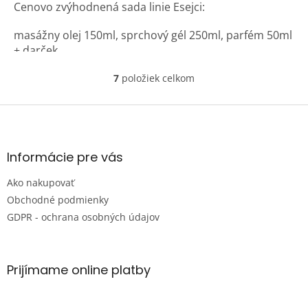
Cenovo zvýhodnená sada linie Esejci:
z
5
hviezdičiek.
masážny olej 150ml, sprchový gél 250ml, parfém 50ml
+ darček
7
položiek celkom
O
v
l
Z
á
á
d
p
a
ä
Informácie pre vás
c
t
i
Ako nakupovať
i
e
e
p
Obchodné podmienky
r
GDPR - ochrana osobných údajov
v
k
y
v
Prijímame online platby
ý
p
i