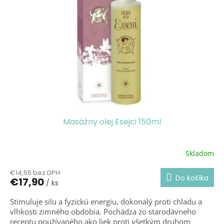
Masážny olej Esejci 150ml
Skladom
Priemerné
hodnotenie
€14,55 bez DPH
produktu
Do košíka
€17,90
/ ks
je
5,0
Stimuluje silu a fyzickú energiu, dokonalý proti chladu a
z
vlhkosti zimného obdobia. Pochádza zo starodávneho
5
hviezdičiek.
receptu používaného ako liek proti všetkým druhom