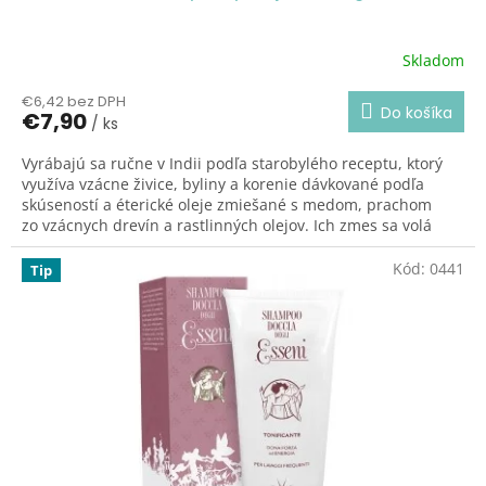
Skladom
Priemerné
hodnotenie
€6,42 bez DPH
produktu
Do košíka
€7,90
/ ks
je
5,0
Vyrábajú sa ručne v Indii podľa starobylého receptu, ktorý
z
využíva vzácne živice, byliny a korenie dávkované podľa
5
skúseností a éterické oleje zmiešané s medom, prachom
hviezdičiek.
zo vzácnych drevín a rastlinných olejov. Ich zmes sa volá
masala. Výroba prebieha s ohľadom na fázy mesiaca a
pohyby planét. Tyčinky sú ideálne na meditáciu a
Kód:
0441
Tip
relaxovanie. Ide o tyčinky s veľmi vysokou kvalitou a
výnimočnou trvanlivosťou, ktoré môžu byť viackrát zhasnuté
a opäť zapálené.
VONNÉ TYČINKY ESEJCI
Čistí prostredie ducha. Likvidujú nepríjemné pachy.
Dodávajú silu a optimizmus. Pomáhajú harmonizovať ducha
a hmotu. Sú vhodné na jogu a meditáciu.
Dodávajú silu a
optimizmus, pomáhajú
harmonizovať ducha a hmotu.