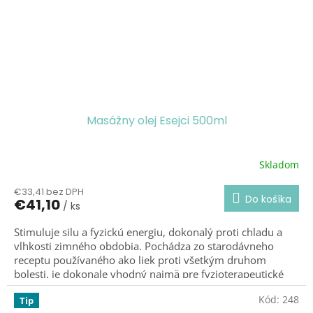
Nastriekaný na telo dodáva entuziazmus a silu na prežitie
intenzívnemu pracovného dňa. Uvoľňuje a chráni osoby,
ktoré žijú ponorené do technológie, obnovujú energetickú
harmóniu prvej a druhej čakry, ktoré na seba vzájomne
pôsobia s materiálnym telom.
Zvýrazňuje vitálnu silu.
Masážny olej Esejci 500ml
Skladom
Priemerné
hodnotenie
€33,41 bez DPH
produktu
Do košíka
€41,10
/ ks
je
5,0
Stimuluje silu a fyzickú energiu, dokonalý proti chladu a
z
vlhkosti zimného obdobia. Pochádza zo starodávneho
5
hviezdičiek.
receptu používaného ako liek proti všetkým druhom
bolesti, je dokonale vhodný najmä pre fyzioterapeutické
masáže pred a po športe a na uvoľnenie stiahnutých
Kód:
248
Tip
svalov.
Dodáva silu a pohodu.