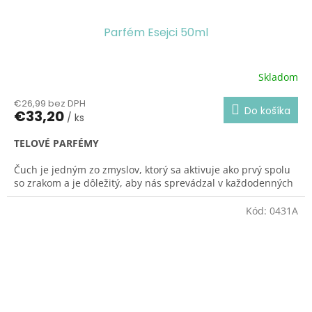
Parfém Esejci 50ml
Skladom
Priemerné
hodnotenie
€26,99 bez DPH
produktu
Do košíka
€33,20
/ ks
je
5,0
TELOVÉ PARFÉMY
z
5
Čuch je jedným zo zmyslov, ktorý sa aktivuje ako prvý spolu
hviezdičiek.
so zrakom a je dôležitý, aby nás sprevádzal v každodenných
výzvach. Tieto parfémy obrátili svoj aspekt na podmanivý
obal, moderný s jednoduchým, ale rafinovaným dizajnom.
Kód:
0431A
Parfémovanie bolo posilnené vo svojich charakteristických
rysoch, že sa uvoľňuje presne nastaveným spôsobom a
obklopuje telo magickým fluidom. Sklenené flakóny so
zmagnetizovanou kovovou zátkou doplňujú celkovú kvalitu
našich zázračne účinných parfémov.
Parfém ESEJCI