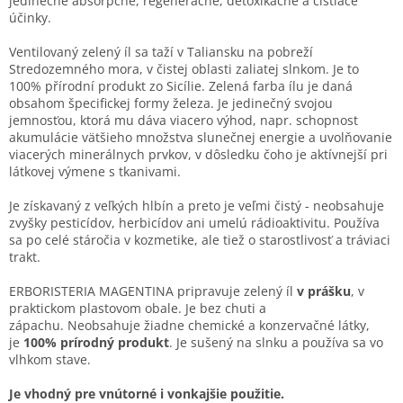
jedinečné absorpčné, regeneračné, detoxikačné a čistiace
účinky.
Ventilovaný zelený íl sa taží v Taliansku na pobreží
Stredozemného mora, v čistej oblasti zaliatej slnkom. Je to
100% přírodní produkt zo Sicílie. Zelená farba ílu je daná
obsahom špecifickej formy železa. Je jedinečný svojou
jemnosťou, ktorá mu dáva viacero výhod, napr. schopnost
akumulácie vätšieho množstva slunečnej energie a uvolňovanie
viacerých minerálnych prvkov, v dôsledku čoho je aktívnejší pri
látkovej výmene s tkanivami.
Je získavaný z veľkých hlbín a preto je veľmi čistý - neobsahuje
zvyšky pesticídov, herbicídov ani umelú rádioaktivitu. Používa
sa po celé stáročia v kozmetike, ale tiež o starostlivosť a tráviaci
trakt.
ERBORISTERIA MAGENTINA pripravuje zelený íl
v prášku
, v
praktickom plastovom obale. Je bez chuti a
zápachu. Neobsahuje žiadne chemické a konzervačné látky,
je
100% prírodný produkt
. Je sušený na slnku a používa sa vo
vlhkom stave.
Je vhodný pre vnútorné i vonkajšie použitie.