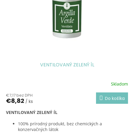
k
r
t
o
o
d
v
u
k
t
o
v
VENTILOVANÝ ZELENÝ ÍL
Skladom
€7,17 bez DPH
Do košíka
€8,82
/ ks
VENTILOVANÝ ZELENÝ ÍL
100% prírodný produkt, bez chemických a
konzervačných látok