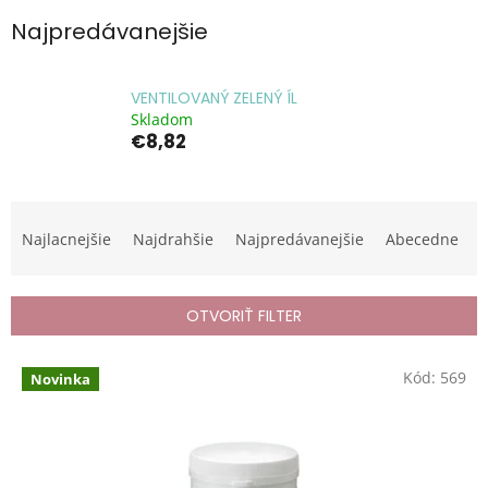
Najpredávanejšie
VENTILOVANÝ ZELENÝ ÍL
Skladom
€8,82
R
a
Najlacnejšie
Najdrahšie
Najpredávanejšie
Abecedne
d
e
n
OTVORIŤ FILTER
i
e
V
p
Kód:
569
Novinka
ý
r
p
o
i
d
s
u
p