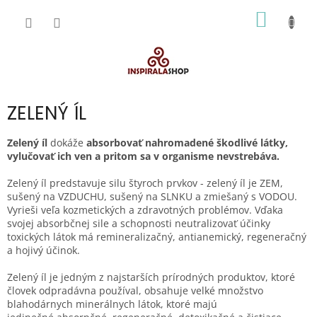
Prejsť
NÁKU
na
obsah
KOŠÍK
ZELENÝ ÍL
Zelený íl
dokáže
absorbovať nahromadené škodlivé látky,
vylučovať ich ven a pritom sa v organisme nevstrebáva.
Zelený íl predstavuje silu štyroch prvkov - zelený íl je ZEM,
sušený na VZDUCHU, sušený na SLNKU a zmiešaný s VODOU.
Vyrieši veľa kozmetických a zdravotných problémov. Vďaka
svojej absorbčnej sile a schopnosti neutralizovať účinky
toxických látok má remineralizačný, antianemický, regeneračný
a hojivý účinok.
Zelený íl je jedným z najstarších prírodných produktov, ktoré
človek odpradávna používal, obsahuje velké množstvo
blahodárnych minerálnych látok, ktoré majú