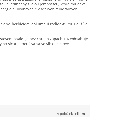
eza. Je jedinečný svojou jemnosťou, ktorá mu dáva
energie a uvolňovanie viacerých minerálnych
ticídov, herbicídov ani umelú rádioaktivitu. Používa
astovom obale. Je bez chuti a zápachu. Neobsahuje
ný na slnku a používa sa vo vlhkom stave.
1
položiek celkom