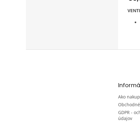
VENT
Z
á
p
ä
t
Informá
i
e
Ako nakup
Obchodné
GDPR - oc
údajov