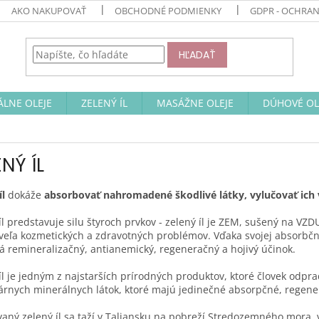
AKO NAKUPOVAŤ
OBCHODNÉ PODMIENKY
GDPR - OCHRA
HĽADAŤ
ÁLNE OLEJE
ZELENÝ ÍL
MASÁŽNE OLEJE
DÚHOVÉ OL
NÝ ÍL
íl
dokáže
absorbovať nahromadené škodlivé látky, vylučovať ich 
íl predstavuje silu štyroch prvkov - zelený íl je ZEM, sušený na
 veľa kozmetických a zdravotných problémov. Vďaka svojej absorbčne
á remineralizačný, antianemický, regeneračný a hojivý účinok.
íl je jedným z najstarších prírodných produktov, ktoré človek odp
rnych minerálnych látok, ktoré majú jedinečné absorpčné, regenera
vaný zelený íl sa taží v Taliansku na pobreží Stredozemného mora, v 