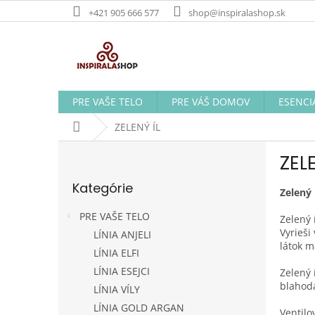
Prejsť
+421 905 666 577
shop@inspiralashop.sk
na
obsah
PRE VAŠE TELO
PRE VÁŠ DOMOV
ESENCI
Domov
ZELENÝ ÍL
B
ZELE
o
Preskočiť
č
Kategórie
kategórie
n
Zelený 
ý
PRE VAŠE TELO
Zelený 
p
Vyrieši
LÍNIA ANJELI
a
látok m
LÍNIA ELFI
n
e
LÍNIA ESEJCI
Zelený 
l
blahodá
LÍNIA VÍLY
LÍNIA GOLD ARGAN
Ventilo