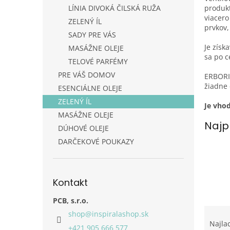
produkt
LÍNIA DIVOKÁ ČILSKÁ RUŽA
viacero
ZELENÝ ÍL
prvkov,
SADY PRE VÁS
Je získ
MASÁŽNE OLEJE
sa po ce
TELOVÉ PARFÉMY
PRE VÁŠ DOMOV
ERBORI
žiadne 
ESENCIÁLNE OLEJE
ZELENÝ ÍL
Je vhod
MASÁŽNE OLEJE
Najp
DÚHOVÉ OLEJE
DARČEKOVÉ POUKAZY
Kontakt
PCB, s.r.o.
R
shop
@
inspiralashop.sk
a
Najla
+421 905 666 577