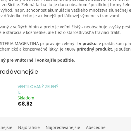
 zo Sicílie. Zelená farba ílu je daná obsahom špecifickej formy žel
 výhod, napr. schopnost akumulácie vätšieho množstva slunečnej 
 v dôsledku čoho je aktívnejší pri látkovej výmene s tkanivami.
avaný z veľkých hlbín a preto je veľmi čistý - neobsahuje zvyšky pes
lé stáročia v kozmetike, ale tiež o starostlivosť a tráviaci trakt.
STERIA MAGENTINA pripravuje zelený íl
v prášku
, v praktickom pl
chemické a konzervačné látky, je
100% prírodný produkt
. Je suše
ný pre vnútorné i vonkajšie použitie.
redávanejšie
VENTILOVANÝ ZELENÝ
ÍL
Skladom
€8,82
cnejšie
Najdrahšie
Najpredávanejšie
Abecedne