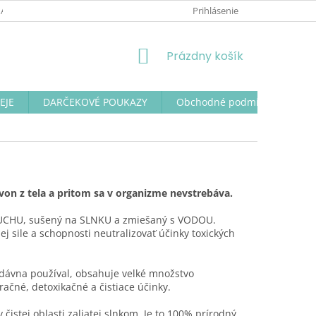
NA OSOBNÝCH ÚDAJOV
Prihlásenie
NÁKUPNÝ
Prázdny košík
KOŠÍK
EJE
DARČEKOVÉ POUKAZY
Obchodné podmienky
N
von z tela a pritom sa v organizme nevstrebáva.
 VZDUCHU, sušený na SLNKU a zmiešaný s VODOU.
j sile a schopnosti neutralizovať účinky toxických
radávna používal, obsahuje velké množstvo
čné, detoxikačné a čistiace účinky.
čistej oblasti zaliatej slnkom. Je to 100% prírodný