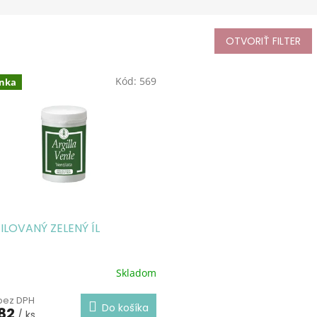
OTVORIŤ FILTER
Kód:
569
nka
ILOVANÝ ZELENÝ ÍL
Skladom
 bez DPH
Do košíka
82
/ ks