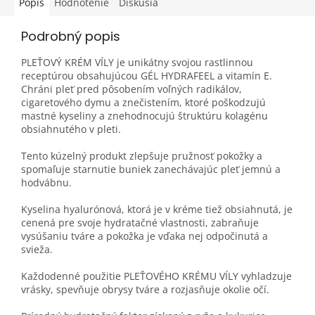
Popis
Hodnotenie
Diskusia
Podrobný popis
PLEŤOVÝ KRÉM VÍLY je unikátny svojou rastlinnou
receptúrou obsahujúcou GÉL HYDRAFEEL a vitamín E.
Chráni pleť pred pôsobením voľných radikálov,
cigaretového dymu a znečistením, ktoré poškodzujú
mastné kyseliny a znehodnocujú štruktúru kolagénu
obsiahnutého v pleti.
Tento kúzelný produkt zlepšuje pružnosť pokožky a
spomaľuje starnutie buniek zanechávajúc pleť jemnú a
hodvábnu.
Kyselina hyalurónová, ktorá je v kréme tiež obsiahnutá, je
cenená pre svoje hydratačné vlastnosti, zabraňuje
vysúšaniu tváre a pokožka je vďaka nej odpočinutá a
svieža.
Každodenné použitie PLEŤOVÉHO KRÉMU VÍLY vyhladzuje
vrásky, spevňuje obrysy tváre a rozjasňuje okolie očí.