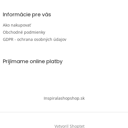
á
p
ä
Informácie pre vás
t
Ako nakupovať
i
e
Obchodné podmienky
GDPR - ochrana osobných údajov
Prijímame online platby
Inspiralashopshop.sk
Vytvoril Shoptet