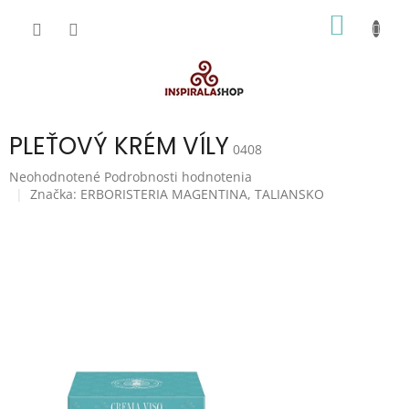
Prejsť
NÁKU
na
obsah
KOŠÍK
PLEŤOVÝ KRÉM VÍLY
0408
Priemerné
Neohodnotené
Podrobnosti hodnotenia
hodnotenie
Značka:
ERBORISTERIA MAGENTINA, TALIANSKO
produktu
je
0,0
z
5
hviezdičiek.