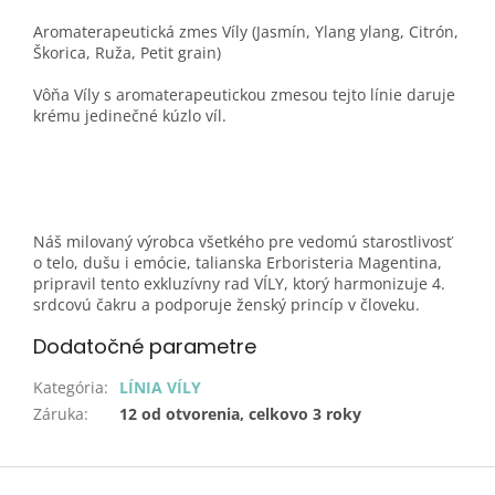
Aromaterapeutická zmes Víly (Jasmín, Ylang ylang, Citrón,
Škorica, Ruža, Petit grain)
Vôňa Víly s aromaterapeutickou zmesou tejto línie daruje
krému jedinečné kúzlo víl.
Náš milovaný výrobca všetkého pre vedomú starostlivosť
o telo, dušu i emócie, talianska Erboristeria Magentina,
pripravil tento exkluzívny rad VÍLY, ktorý harmonizuje 4.
srdcovú čakru a podporuje ženský princíp v človeku.
Dodatočné parametre
Kategória
:
LÍNIA VÍLY
Záruka
:
12 od otvorenia, celkovo 3 roky
Z