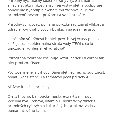
Prírodný hydratačný faktor získaný z ryže a kukurice
znižuje stratu vlhkosti z vrchnej vrstvy pleti a podporuje
obnovenie hydrolipidického filmu zachovávajúc tak
prirodzenú pevnosť, pružnosť a sviežosť tváre.
Prírodný zvlhčovač: pomáha pokožke zadržiavať vlhkosť a
udržuje rovnováhu vody v bunkách na ideálnej úrovni.
Zlepšením súdržnosti buniek povrchovej vrstvy pleti sa
znižuje transepidermálna strata vody (TEWL), čo ju
umožňuje rýchlejšie rehydratovať.
Prirodzená ochrana: Posilňuje kožnú bariéru a chráni tak
pleť proti znečisteniu.
Pocitové vnemy a výhody: Dáva pleti jedinečnú súdržnosť,
bohatú konzistenciu a zamatový pocit pri dotyku.
Aktívne funkčné princípy:
Olej z hrozna, bambucké maslo, extrakt z mimózy,
kyselina hyalurónová, vitamín E, hydratačný faktor z
prírodných ryžových a kukuričných extraktov, voda z
pomarančového kvetu.