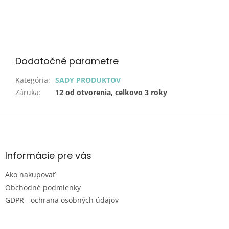
Dodatočné parametre
Kategória
:
SADY PRODUKTOV
Záruka
:
12 od otvorenia, celkovo 3 roky
Z
á
p
ä
Informácie pre vás
t
Ako nakupovať
i
e
Obchodné podmienky
GDPR - ochrana osobných údajov