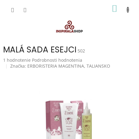
Prejsť
NÁKU
na
obsah
KOŠÍK
MALÁ SADA ESEJCI
502
Priemerné
1 hodnotenie
Podrobnosti hodnotenia
hodnotenie
Značka:
ERBORISTERIA MAGENTINA, TALIANSKO
produktu
je
5,0
z
5
hviezdičiek.