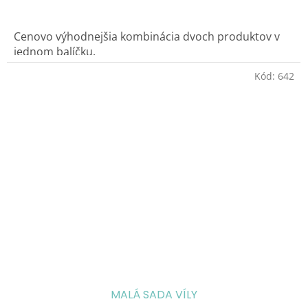
Cenovo výhodnejšia kombinácia dvoch produktov v
jednom balíčku.
Kód:
642
Teraz si môžete vybrať z každej línie Masážny olej
150ml a k nemu Sprchový gél a šampón 200ml.
MALÁ SADA VÍLY