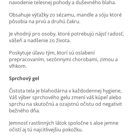
navodenie telesnej pohody a duševného blaha.
Obsahuje výťažky zo sézamu, mandle a sóju ktoré
pôsobia na prvú a druhú čakru.
Je vhodný pro osoby, ktoré potrebujú nájsť radosť,
vášeň a nadšenie zo života.
Poskytuje úľavu tým, ktorí sú oslabení
prepracovaním, sezónnymi chorobami, zimou a
vlhkom.
Sprchový gel
Čistota tela je blahodárna v každodennej hygiene,
Váš výber sprchového gelu zmení váš kúpeľ alebo
sprchu na skutočnú a ozajstnú očistu od negativit
bežného dňa.
Jemnosť rastlinných látok spoločne s aloe jemne
očistí aj tú najcitlivejšiu pokožku.