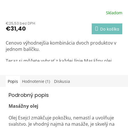
Skladom
€25,53 bez DPH
€31,40
Do košíka
Cenovo výhodnejšia kombinácia dvoch produktov v
jednom balíčku.
Teraz si môžete vybrať z každej línie Masážny olej
150ml a k nemu Sprchový gél a šampón 200ml.
Popis
Hodnotenie (1)
Diskusia
Podrobný popis
Masážny olej
Olej EsejcI zmäkčuje pokožku, nemastí a uvolňuje
svalstvo. Je vhodný najmä na masáže, je skvelý na