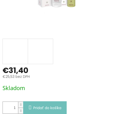
€31,40
€25,53 bez DPH
Jednotková
Skladom
cena:
Pridať do košíka