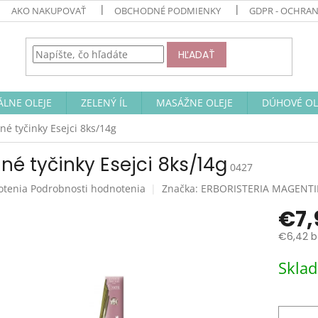
AKO NAKUPOVAŤ
OBCHODNÉ PODMIENKY
GDPR - OCHRA
HĽADAŤ
ÁLNE OLEJE
ZELENÝ ÍL
MASÁŽNE OLEJE
DÚHOVÉ OL
né tyčinky Esejci 8ks/14g
né tyčinky Esejci 8ks/14g
0427
rné
otenia
Podrobnosti hodnotenia
Značka:
ERBORISTERIA MAGENTI
enie
€7,
tu
€6,42 b
Jednotk
Skla
cena:
čiek.