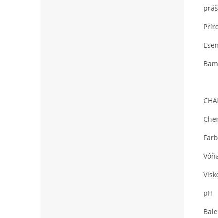
práš
Prír
Esen
Bam
CHA
Chem
Far
Vôň
Visk
pH
Bale