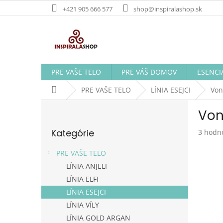
Prejsť
+421 905 666 577
shop@inspiralashop.sk
na
obsah
PRE VAŠE TELO
PRE VÁŠ DOMOV
ESENCI
Domov
PRE VAŠE TELO
LÍNIA ESEJCI
Von
B
Von
o
Preskočiť
č
Kategórie
Prieme
3 hodn
kategórie
n
hodnot
ý
produk
PRE VAŠE TELO
p
je
LÍNIA ANJELI
a
5,0
LÍNIA ELFI
z
n
5
e
LÍNIA ESEJCI
hviezdi
l
LÍNIA VÍLY
LÍNIA GOLD ARGAN