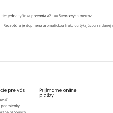
itie: Jedna tyčinka prevonia až 100 štvorcových metrov.
.: Receptúra je doplnená aromatickou frakciou týkajúcou sa danej 
cie pre vás
Prijímame online
platby
ovať
 podmienky
hrana osobných