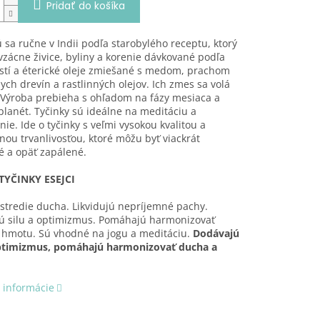
Pridať do košíka
 sa ručne v Indii podľa starobylého receptu, ktorý
vzácne živice, byliny a korenie dávkované podľa
stí a éterické oleje zmiešané s medom, prachom
ych drevín a rastlinných olejov. Ich zmes sa volá
 Výroba prebieha s ohľadom na fázy mesiaca a
lanét. Tyčinky sú ideálne na meditáciu a
nie. Ide o tyčinky s veľmi vysokou kvalitou a
ou trvanlivosťou, ktoré môžu byť viackrát
é a opäť zapálené.
YČINKY ESEJCI
ostredie ducha. Likvidujú nepríjemné pachy.
ú silu a optimizmus. Pomáhajú harmonizovať
 hmotu. Sú vhodné na jogu a meditáciu.
Dodávajú
optimizmus, pomáhajú
harmonizovať ducha a
 informácie