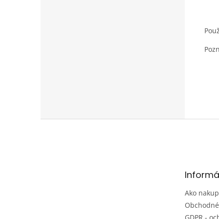
Použ
Pozn
Z
á
p
ä
t
Informá
i
e
Ako nakup
Obchodné
GDPR - oc