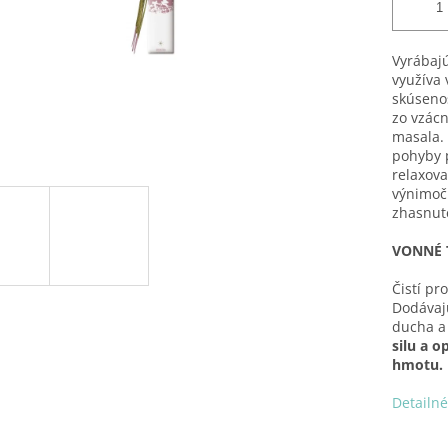
Vyrábajú
využíva 
skúseno
zo vzácn
masala.
pohyby p
relaxova
výnimočn
zhasnut
VONNÉ T
Čistí pr
Dodávaj
ducha a
silu a 
hmotu.
Detailné