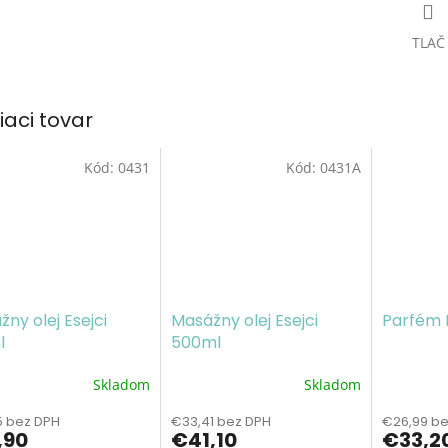
TLAČ
iaci tovar
Kód:
0431
Kód:
0431A
ny olej Esejci
Masážny olej Esejci
Parfém 
l
500ml
Skladom
Skladom
erné
Priemerné
Priemern
tenie
hodnotenie
hodnoten
5 bez DPH
€33,41 bez DPH
€26,99 be
ktu
produktu
produktu
,90
€41,10
€33,2
je
je