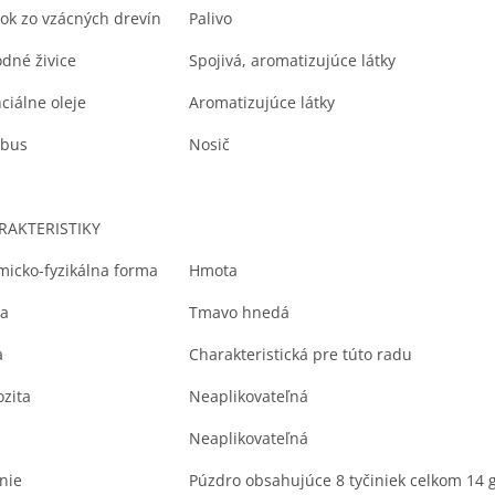
zmagneti
ok zo vzácných drevín
Palivo
zátkou do
kvalitu n
odné živice
Spojivá, aromatizujúce látky
účinných 
ciálne oleje
Aromatizujúce látky
Parfém E
bus
Nosič
Nastrieka
entuziazm
prežitie 
pracovnéh
RAKTERISTIKY
chráni oso
ponorené 
icko-fyzikálna forma
Hmota
obnovujú 
harmóniu 
ba
Tmavo hnedá
čakry, kt
vzájomne
a
Charakteristická pre túto radu
s materiá
telom.
Zv
ozita
Neaplikovateľná
silu.
Neaplikovateľná
nie
Púzdro obsahujúce 8 tyčiniek celkom 14 g