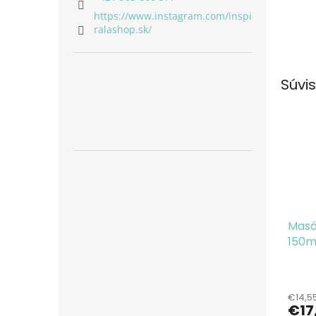
https://www.instagram.com/inspi
ralashop.sk/
Súvis
Masáž
150m
Priem
hodno
€14,5
produ
€17
je