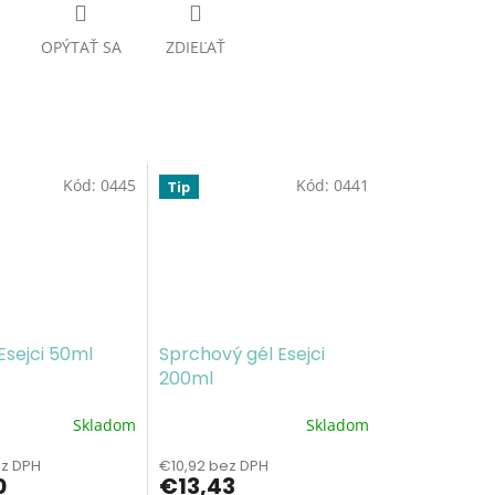
OPÝTAŤ SA
ZDIEĽAŤ
Kód:
0445
Kód:
0441
Tip
Esejci 50ml
Sprchový gél Esejci
200ml
Skladom
Skladom
é
Priemerné
ie
hodnotenie
z DPH
€10,92 bez DPH
produktu
0
€13,43
je