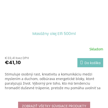
Masážny olej Elfi 500ml
Skladom
Priemerné
hodnotenie
€33,41 bez DPH
produktu
€41,10
Do košíka
je
5,0
z
Stimuluje osobný rast, kreativitu a komunikáciu medzi
5
myslením a duchom, odbúrava energetické bloky, ktoré
hviezdičiek.
paralyzujú život. Výborný pre toho, kto má tendenciu
hromadiť duševné trápenie, pretože mu pomáha uvolniť sa
a nájsť rovnováhu. Uvoľňuje napätie v brušnej
dutine.
Posilňuje osobnosť.
ZOBRAZIŤ VŠETKY SÚVISIACE PRODUKTY