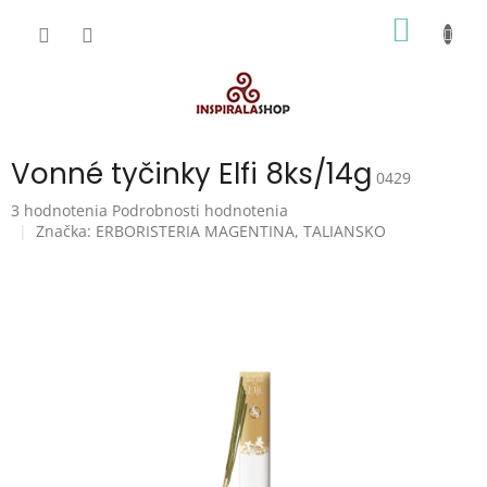
Prejsť
NÁKU
na
obsah
KOŠÍK
Vonné tyčinky Elfi 8ks/14g
0429
Priemerné
3 hodnotenia
Podrobnosti hodnotenia
hodnotenie
Značka:
ERBORISTERIA MAGENTINA, TALIANSKO
produktu
je
5,0
z
5
hviezdičiek.