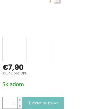
€7,90
€6,42 bez DPH
Jednotková
Skladom
cena:
Pridať do košíka