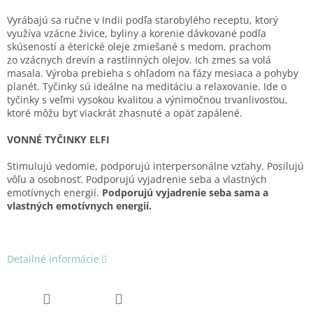
Vyrábajú sa ručne v Indii podľa starobylého receptu, ktorý
využíva vzácne živice, byliny a korenie dávkované podľa
skúseností a éterické oleje zmiešané s medom, prachom
zo vzácnych drevín a rastlinných olejov. Ich zmes sa volá
masala. Výroba prebieha s ohľadom na fázy mesiaca a pohyby
planét. Tyčinky sú ideálne na meditáciu a relaxovanie. Ide o
tyčinky s veľmi vysokou kvalitou a výnimočnou trvanlivosťou,
ktoré môžu byť viackrát zhasnuté a opäť zapálené.
VONNÉ TYČINKY ELFI
Stimulujú vedomie, podporujú interpersonálne vzťahy. Posilujú
vôľu a osobnosť. Podporujú vyjadrenie seba a vlastných
emotívnych energií.
Podporujú vyjadrenie seba sama
a
vlastných emotívnych energií.
Detailné informácie