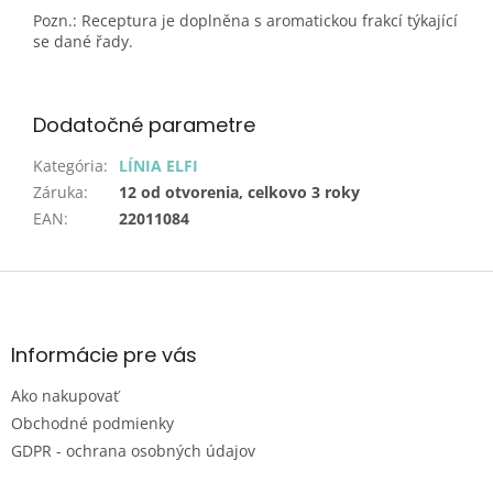
Pozn.: Receptura je doplněna s aromatickou frakcí týkající
se dané řady.
Dodatočné parametre
Kategória
:
LÍNIA ELFI
Záruka
:
12 od otvorenia, celkovo 3 roky
EAN
:
22011084
Z
á
p
ä
Informácie pre vás
t
Ako nakupovať
i
e
Obchodné podmienky
GDPR - ochrana osobných údajov