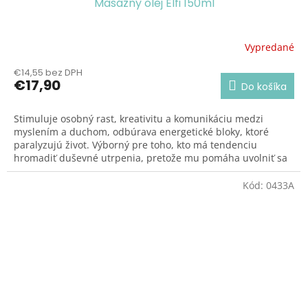
Masážny olej Elfi 150ml
Vypredané
Priemerné
hodnotenie
€14,55 bez DPH
produktu
€17,90
Do košíka
je
5,0
z
Stimuluje osobný rast, kreativitu a komunikáciu medzi
5
myslením a duchom, odbúrava energetické bloky, ktoré
hviezdičiek.
paralyzujú život. Výborný pre toho, kto má tendenciu
hromadiť duševné utrpenia, pretože mu pomáha uvolniť sa
a nájsť rovnováhu. Uvolňuje napätie v brušnej
dutine.
Posilňuje osobnosť.
Kód:
0433A