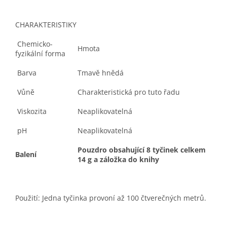
CHARAKTERISTIKY
Chemicko-
Hmota
fyzikální forma
Barva
Tmavě hnědá
Vůně
Charakteristická pro tuto řadu
Viskozita
Neaplikovatelná
pH
Neaplikovatelná
Pouzdro obsahující 8 tyčinek celkem
Balení
14 g a záložka do knihy
Použití: Jedna tyčinka provoní až 100 čtverečných metrů.