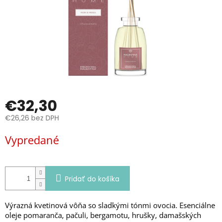
€32,30
€26,26 bez DPH
Jednotková
Vypredané
cena:
Pridať do košíka
Výrazná kvetinová vôňa so sladkými tónmi ovocia.
Esenciálne
oleje pomaranča, pačuli, bergamotu, hrušky, damašských