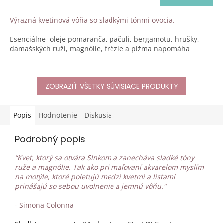
Výrazná kvetinová vôňa so sladkými tónmi ovocia.
Esenciálne oleje pomaranča, pačuli, bergamotu, hrušky,
damašských ruží, magnólie, frézie a pižma napomáha
celkovej harmónii a emočnej rovnováhe.
ZOBRAZIŤ VŠETKY SÚVISIACE PRODUKTY
Balenie: 500 ml
Popis
Hodnotenie
Diskusia
Podrobný popis
“Kvet, ktorý sa otvára Slnkom a zanecháva sladké tóny
ruže a magnólie. Tak ako pri maľovaní akvarelom myslím
na motýle, ktoré poletujú medzi kvetmi a listami
prinášajú so sebou uvolnenie a jemnú vôňu."
- Simona Colonna