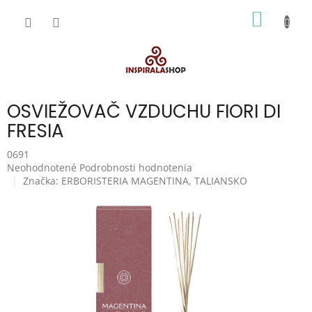
Prejsť
NÁKU
na
obsah
KOŠÍK
OSVIEŽOVAČ VZDUCHU FIORI DI
FRESIA
0691
Priemerné
Neohodnotené
Podrobnosti hodnotenia
hodnotenie
Značka:
ERBORISTERIA MAGENTINA, TALIANSKO
produktu
je
0,0
z
5
hviezdičiek.