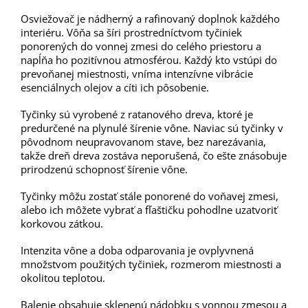
Osviežovač je nádherný a rafinovaný doplnok každého
interiéru. Vôňa sa šíri prostredníctvom tyčiniek
ponorených do vonnej zmesi do celého priestoru a
napĺňa ho pozitívnou atmosférou. Každý kto vstúpi do
prevoňanej miestnosti, vníma intenzívne vibrácie
esenciálnych olejov a cíti ich pôsobenie.
Tyčinky sú vyrobené z ratanového dreva, ktoré je
predurčené na plynulé šírenie vône. Naviac sú tyčinky v
pôvodnom neupravovanom stave, bez narezávania,
takže dreň dreva zostáva neporušená, čo ešte znásobuje
prirodzenú schopnosť šírenie vône.
Tyčinky môžu zostať stále ponorené do voňavej zmesi,
alebo ich môžete vybrať a fľaštičku pohodlne uzatvoriť
korkovou zátkou.
Intenzita vône a doba odparovania je ovplyvnená
množstvom použitých tyčiniek, rozmerom miestnosti a
okolitou teplotou.
Balenie obsahuje sklenenú nádobku s vonnou zmesou a