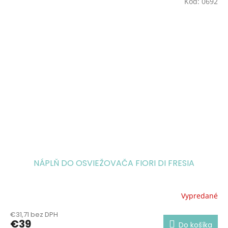
Esenciálne oleje pomaranča, pačuli, bergamotu, hrušky,
Kód:
0692
damašských ruží, magnólie, frézie a pižma napomáha
celkovej harmónii a emočnej rovnováhe.
Olej je vhodný do aromalampy aj do difuzéra.
Balenie: 10 ml
NÁPLŇ DO OSVIEŽOVAČA FIORI DI FRESIA
Vypredané
€31,71 bez DPH
€39
Do košíka