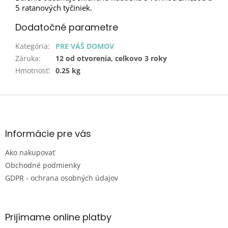
5 ratanových tyčiniek.
Dodatočné parametre
Kategória
:
PRE VÁŠ DOMOV
Záruka
:
12 od otvorenia, celkovo 3 roky
Hmotnosť
:
0.25 kg
Z
á
p
ä
Informácie pre vás
t
Ako nakupovať
i
e
Obchodné podmienky
GDPR - ochrana osobných údajov
Prijímame online platby