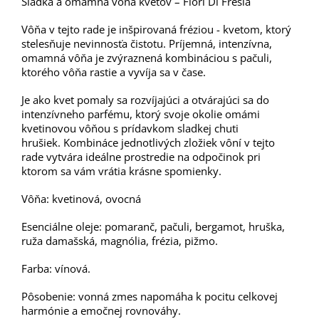
Sladká a omamná vôňa kvetov – Fiori Di Fresia
Vôňa v tejto rade je inšpirovaná fréziou - kvetom, ktorý
stelesňuje nevinnosťa čistotu. Príjemná, intenzívna,
omamná vôňa je zvýraznená kombináciou s pačuli,
ktorého vôňa rastie a vyvíja sa v čase.
Je ako kvet pomaly sa rozvíjajúci a otvárajúci sa do
intenzívneho parfému, ktorý svoje okolie omámi
kvetinovou vôňou s prídavkom sladkej chuti
hrušiek.
Kombináce jednotlivých zložiek vôní v tejto
rade vytvára ideálne prostredie na odpočinok pri
ktorom sa vám vrátia krásne spomienky.
Vôňa: kvetinová, ovocná
Esenciálne oleje: pomaranč, pačuli, bergamot, hruška,
ruža damašská, magnólia, frézia, pižmo.
Farba: vínová.
Pôsobenie: vonná zmes napomáha k pocitu celkovej
harmónie a emočnej rovnováhy.