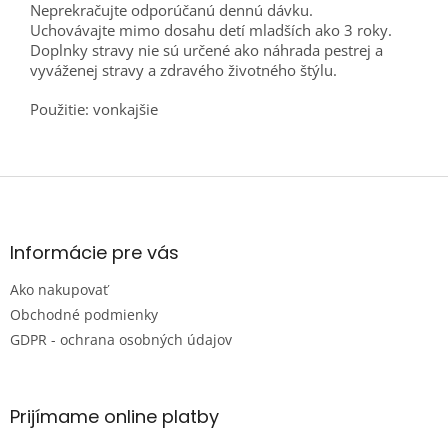
Neprekračujte odporúčanú dennú dávku.
Uchovávajte mimo dosahu detí mladších ako 3 roky.
Doplnky stravy nie sú určené ako náhrada pestrej a
vyváženej stravy a zdravého životného štýlu.
Použitie: vonkajšie
Z
á
p
ä
Informácie pre vás
t
Ako nakupovať
i
e
Obchodné podmienky
GDPR - ochrana osobných údajov
Prijímame online platby