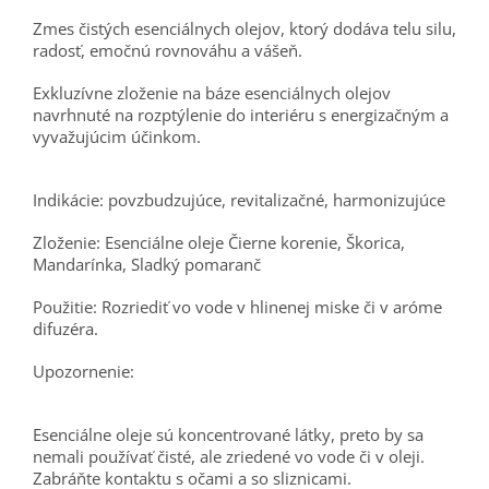
Zmes čistých esenciálnych olejov, ktorý dodáva telu silu,
radosť, emočnú rovnováhu a vášeň.
Exkluzívne zloženie na báze esenciálnych olejov
navrhnuté na rozptýlenie do interiéru s energizačným a
vyvažujúcim účinkom.
Indikácie: povzbudzujúce, revitalizačné, harmonizujúce
Zloženie: Esenciálne oleje Čierne korenie, Škorica,
Mandarínka, Sladký pomaranč
Použitie: Rozriediť vo vode v hlinenej miske či v aróme
difuzéra.
Upozornenie:
Esenciálne oleje sú koncentrované látky, preto by sa
nemali používať čisté, ale zriedené vo vode či v oleji.
Zabráňte kontaktu s očami a so sliznicami.