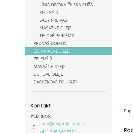
LÍNIA DIVOKÁ ČILSKÁ RUŽA
ZELENÝ ÍL
SADY PRE VÁS
MASÁŽNE OLEJE
TELOVÉ PARFÉMY
PRE VÁŠ DOMOV
ESENCIÁLNE OLEJE
ZELENÝ ÍL
MASÁŽNE OLEJE
DÚHOVÉ OLEJE
DARČEKOVÉ POUKAZY
Kontakt
Popi
PCB, s.r.o.
shop
@
inspiralashop.sk
Po
+421 905 666 577