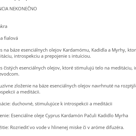
NCIA NEKONEČNO
akra
a fialová
 na báze esenciálnych olejov Kardamómu, Kadidla a Myrhy, ktorá
táciu, introspekciu a prepojenie s intuíciou.
 čistých esenciálnych olejov, ktoré stimulujú telo na meditáciu,
ievodcom.
uzívne zloženie na báze esenciálnych olejov navrhnuté na rozptýl
ospekcii a meditácii.
kácie: duchovné, stimulujúce k introspekcii a meditácii
enie: Esenciálne oleje Cyprus Kardamón Pačuli Kadidlo Myrha
itie: Rozriediť vo vode v hlinenej miske či v aróme difuzéra.