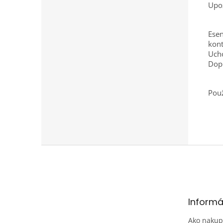
Upo
Esen
kont
Ucho
Dopl
Použ
Z
á
p
ä
t
Informá
i
e
Ako nakup