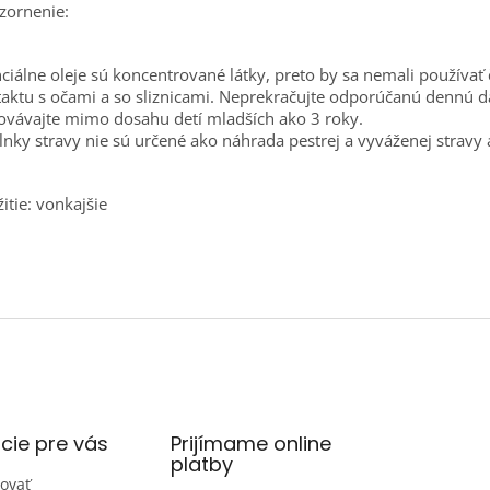
zornenie:
ciálne oleje sú koncentrované látky, preto by sa nemali používať či
aktu s očami a so sliznicami. Neprekračujte odporúčanú dennú d
vávajte mimo dosahu detí mladších ako 3 roky.
nky stravy nie sú určené ako náhrada pestrej a vyváženej stravy 
itie: vonkajšie
cie pre vás
Prijímame online
platby
ovať