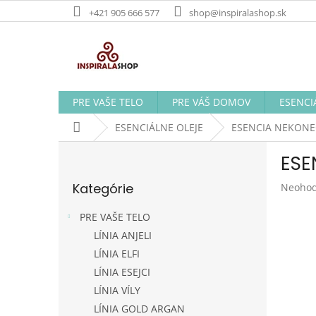
Prejsť
+421 905 666 577
shop@inspiralashop.sk
na
obsah
PRE VAŠE TELO
PRE VÁŠ DOMOV
ESENCI
Domov
ESENCIÁLNE OLEJE
ESENCIA NEKONE
B
ESE
o
Preskočiť
č
Kategórie
Prieme
Neohod
kategórie
n
hodnot
ý
produk
PRE VAŠE TELO
p
je
LÍNIA ANJELI
a
0,0
LÍNIA ELFI
z
n
5
e
LÍNIA ESEJCI
hviezdi
l
LÍNIA VÍLY
LÍNIA GOLD ARGAN