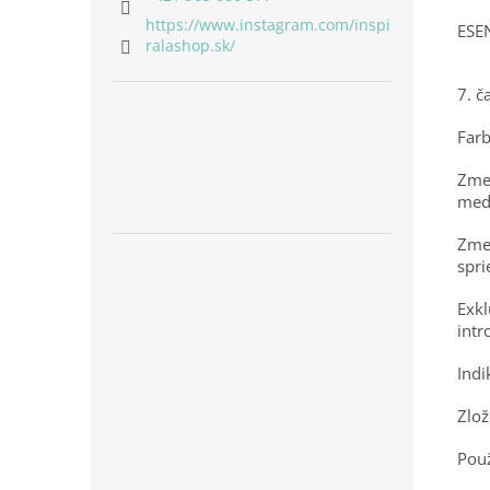
https://www.instagram.com/inspi
ESE
ralashop.sk/
7. č
Farb
Zmes
medi
Zmes
spr
Exkl
intr
Indi
Zlož
Použ