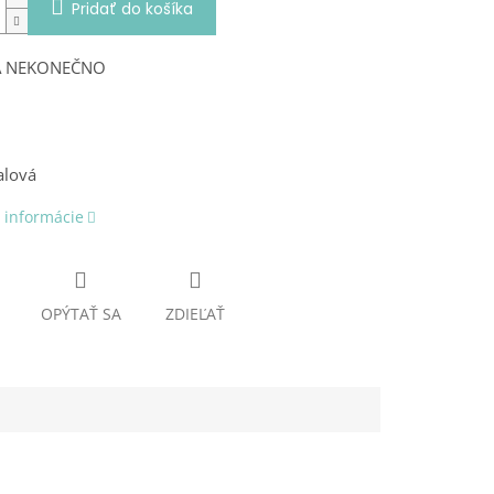
Pridať do košíka
A NEKONEČNO
alová
 informácie
OPÝTAŤ SA
ZDIEĽAŤ