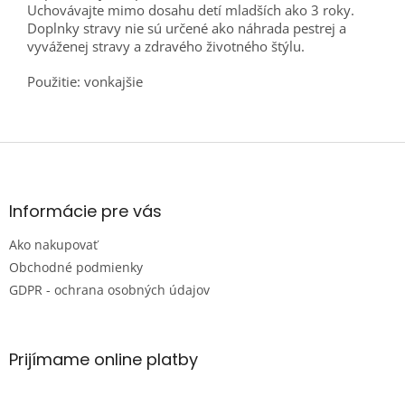
Uchovávajte mimo dosahu detí mladších ako 3 roky.
Doplnky stravy nie sú určené ako náhrada pestrej a
vyváženej stravy a zdravého životného štýlu.
Použitie: vonkajšie
Z
á
p
ä
Informácie pre vás
t
Ako nakupovať
i
e
Obchodné podmienky
GDPR - ochrana osobných údajov
Prijímame online platby