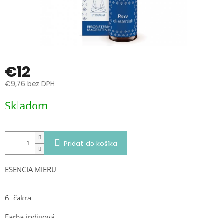
€12
€9,76 bez DPH
Jednotková
Skladom
cena:
Pridať do košíka
ESENCIA MIERU
6. čakra
Farba indigová