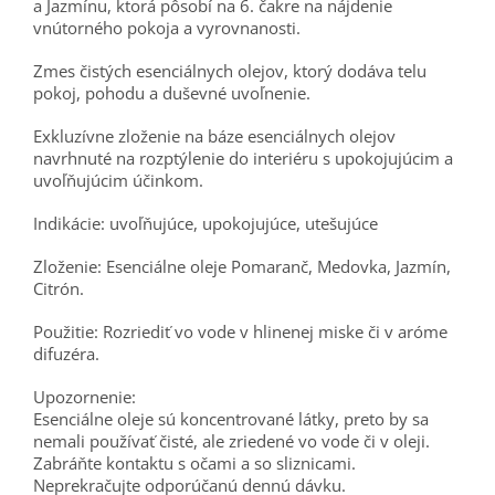
a Jazmínu, ktorá pôsobí na 6. čakre na nájdenie
vnútorného pokoja a vyrovnanosti.
Zmes čistých esenciálnych olejov, ktorý dodáva telu
pokoj, pohodu a duševné uvoľnenie.
Exkluzívne zloženie na báze esenciálnych olejov
navrhnuté na rozptýlenie do interiéru s upokojujúcim a
uvoľňujúcim účinkom.
Indikácie: uvoľňujúce, upokojujúce, utešujúce
Zloženie: Esenciálne oleje Pomaranč, Medovka, Jazmín,
Citrón.
Použitie: Rozriediť vo vode v hlinenej miske či v aróme
difuzéra.
Upozornenie:
Esenciálne oleje sú koncentrované látky, preto by sa
nemali používať čisté, ale zriedené vo vode či v oleji.
Zabráňte kontaktu s očami a so sliznicami.
Neprekračujte odporúčanú dennú dávku.