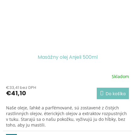
Masážny olej Anjeli 500ml
Skladom
Priemerné
hodnotenie
€33,41 bez DPH
produktu
€41,10
Do košíka
je
5,0
z
Naše oleje, ľahké a parfémované, sú zostavené z čistých
5
rastlinných olejov, éterických olejov a extraktov rozpustných
hviezdičiek.
v tuku. Starajú sa o našu pokožku, vyživujú ju do hĺbky, bez
toho, aby ju mastili.