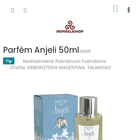
Prejsť
NÁKU
na
obsah
KOŠÍK
Parfém Anjeli 50ml
0439
Priemerné
Neohodnotené
Podrobnosti hodnotenia
Tip
hodnotenie
Značka:
ERBORISTERIA MAGENTINA, TALIANSKO
produktu
je
0,0
z
5
hviezdičiek.