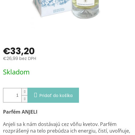
€33,20
€26,99 bez DPH
Jednotková
Skladom
cena:
Pridať do košíka
Parfém ANJELI
Anjeli sa k nám dostávajú cez vôňu kvetov. Parfém
rozprášený na telo prebúdza ich energiu, čistí, uvoľňuje,