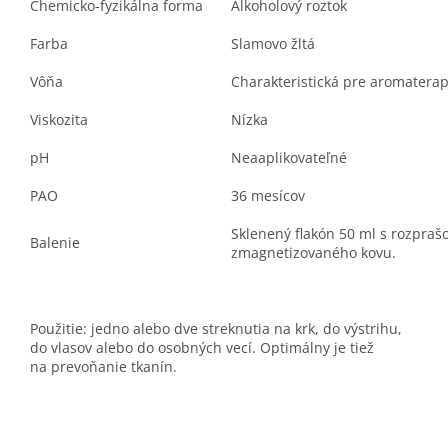
Chemicko-fyzikálna forma
Alkoholový roztok
Farba
Slamovo žltá
Vôňa
Charakteristická pre aromatera
Viskozita
Nízka
pH
Neaaplikovateľné
PAO
36 mesícov
Sklenený flakón 50 ml s rozpra
Balenie
zmagnetizovaného kovu.
Použitie: jedno alebo dve streknutia na krk, do výstrihu,
do vlasov alebo do osobných vecí. Optimálny je tiež
na prevoňanie tkanín.