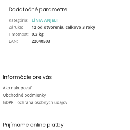
Dodatočné parametre
Kategória
:
LÍNIA ANJELI
Záruka
:
12 od otvorenia, celkovo 3 roky
Hmotnosť
:
0.3 kg
EAN
:
22040503
Z
á
p
ä
Informácie pre vás
t
Ako nakupovať
i
e
Obchodné podmienky
GDPR - ochrana osobných údajov
Prijímame online platby