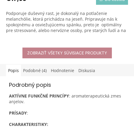
4,8
z
Podporuje duševný rast, je dokonalý na potlačenie
5
melanchólie, ktorá prichádza na jeseň. Pripravuje nás k
hviezdičiek.
spokojnému a osviežujúcemu spánku, preto je optimálny
pre stresované, alebo nervózne osoby, pre starých ľudí a na
masáž detí.
ZOBRAZIŤ VŠETKY SÚVISIACE PRODUKTY
Popis
Podobné (4)
Hodnotenie
Diskusia
Podrobný popis
AKTÍVNE FUNKČNÉ PRINCÍPY
: aromaterapeutická zmes
anjelov.
PRÍSADY
:
CHARAKTERISTIKY: