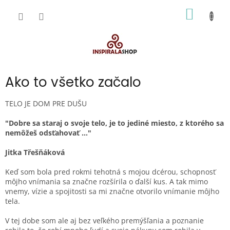
Prejsť
NÁKU
na
obsah
KOŠÍK
Ako to všetko začalo
TELO JE DOM PRE DUŠU
"Dobre sa staraj o svoje telo, je to jediné miesto, z ktorého sa
nemôžeš odsťahovať ..."
Jitka Třešňáková
Keď som bola pred rokmi tehotná s mojou dcérou, schopnosť
môjho vnímania sa značne rozšírila o ďalší kus. A tak mimo
vnemy, vízie a spojitosti sa mi značne otvorilo vnímanie môjho
tela.
V tej dobe som ale aj bez veľkého premýšľania a poznanie