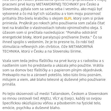
pracovni prvé kurzy METAMORFNEJ TECHNIKY pre Česko a
Slovensko, pýtala som sa sama seba i vesmíru, ako majú byť
vytvorené a čo má byť ich súčasťou a v tom moju pozornosť
pritiahla žlto-bielu krabičku s olejom
ELFI,
ktorý som si práve
priniesla. Prvýkrát po rokoch jeho používania som začala čítať
text na krabičke o vlastnostiach tohoto výnimočného oleja. S
úžasom som si prečítala nasledujúce: "Pomáha odstrániť
energetické bloky, ktoré paralyzujú prežívanie života." Čo sa
ihneď spojilo s vedomím, že je to presne to, čo robí tiež
stimulácia reflexných zón chrbtice, čiže METAMORFNÁ
TECHNIKA, ktorú v Česku a na Slovensku šírime.
Vzala som teda jednu fľaštičku na prvé kurzy a s radosťou a s
nadšením som ho predstavila a ukázala jeho použitie. Vrátila
som sa domov bez fľaštičky a s papierom plným objednávok.
Prekvapilo ma to a zároveň potešilo, lebo túto líniu poznám,
milujem a viem, aké blaho telesné aj duševné jeho používanie
prináša.
Po tejto skúsenosti už medzi Talianskom, Českom a Slovenskom
so mnou cestovali tiež ANJELI, VÍLY aj Esejci, každý so svojou
špecifickou okúzľujúcou vôňou a pôsobením na fyzické telo,
emócie, psychiku a duševné blaho.