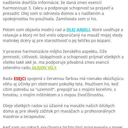
nadšenie dovŕšila informácie, že daná zmes esencií
harmonizuje 3. čakru a podporuje schopnosť sa prejaviť a
presadiť. Olej som si odniesla domov a s nadšením a
spokojnosťou ho používala. Zamilovala som si ho.
Potom som objavila modrú rad a
OLEJ ANJELI
, ktoré uvoľňuje a
relaxuje a ktorý mi bol vrelo odporúčaný na masáž mojej vtedy
malinkej dcéry aj pre starostlivosť o jej telíčko po kúpaní.
V procese harmonizácie môjho ženského aspektu, čiže
jemnosti, citlivosti, láskyplnosti a schopnosti príjmať všetkých a
všetko také aké je, ma podporuje pôvabná zmes esencií
zeleného radu
OLEJOV VÍLY
.
Rada
ESEJCI
spojená s červenou farbou má rovnako okúzľujúcu
vôňu aj účinky pri ošetrovaní pokožky tela. Používam ho, keď
cítim potrebu sa "uzemniť", prepojiť sa s mojimi koreňmi, s
hmotou, s mojím inštinktom a s mojou živočíšnosťou.
Oleje všetkých radov sú úžasné na masáže našich blízkych
doma aj pre skvelý zážitok pri masážach u profesionálnych
masérov a terapeutov.
Keď som po rokoch používania týchto línií pripravovala v mojej