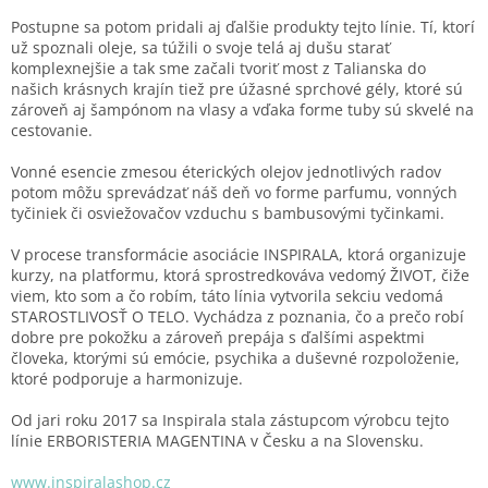
Postupne sa potom pridali aj ďalšie produkty tejto línie. Tí, ktorí
už spoznali oleje, sa túžili o svoje telá aj dušu starať
komplexnejšie a tak sme začali tvoriť most z Talianska do
našich krásnych krajín tiež pre úžasné sprchové gély, ktoré sú
zároveň aj šampónom na vlasy a vďaka forme tuby sú skvelé na
cestovanie.
Vonné esencie zmesou éterických olejov jednotlivých radov
potom môžu sprevádzať náš deň vo forme parfumu, vonných
tyčiniek či osviežovačov vzduchu s bambusovými tyčinkami.
V procese transformácie asociácie INSPIRALA, ktorá organizuje
kurzy, na platformu, ktorá sprostredkováva vedomý ŽIVOT, čiže
viem, kto som a čo robím, táto línia vytvorila sekciu vedomá
STAROSTLIVOSŤ O TELO. Vychádza z poznania, čo a prečo robí
dobre pre pokožku a zároveň prepája s ďalšími aspektmi
človeka, ktorými sú emócie, psychika a duševné rozpoloženie,
ktoré podporuje a harmonizuje.
Od jari roku 2017 sa Inspirala stala zástupcom výrobcu tejto
línie ERBORISTERIA MAGENTINA v Česku a na Slovensku.
www.inspiralashop.cz