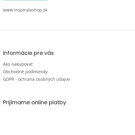
www.inspiralashop.sk
Z
á
p
ä
Informácie pre vás
t
Ako nakupovať
i
e
Obchodné podmienky
GDPR - ochrana osobných údajov
Prijímame online platby