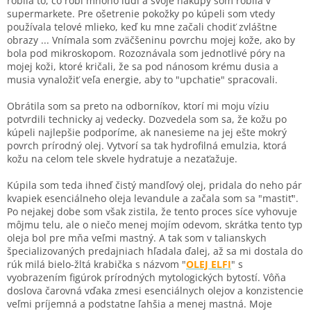
robila to, čo robí mnoho ľudí a svoje nákupy som robila v
supermarkete. Pre ošetrenie pokožky po kúpeli som vtedy
používala telové mlieko, keď ku mne začali chodiť zvláštne
obrazy ... Vnímala som zväčšeninu povrchu mojej kože, ako by
bola pod mikroskopom. Rozoznávala som jednotlivé póry na
mojej koži, ktoré kričali, že sa pod nánosom krému dusia a
musia vynaložiť veľa energie, aby to "upchatie" spracovali.
Obrátila som sa preto na odborníkov, ktorí mi moju víziu
potvrdili technicky aj vedecky. Dozvedela som sa, že kožu po
kúpeli najlepšie podporíme, ak nanesieme na jej ešte mokrý
povrch prírodný olej. Vytvorí sa tak hydrofilná emulzia, ktorá
kožu na celom tele skvele hydratuje a nezaťažuje.
Kúpila som teda ihneď čistý mandľový olej, pridala do neho pár
kvapiek esenciálneho oleja levandule a začala som sa "mastiť".
Po nejakej dobe som však zistila, že tento proces síce vyhovuje
môjmu telu, ale o niečo menej mojím odevom, skrátka tento typ
oleja bol pre mňa veľmi mastný. A tak som v talianskych
špecializovaných predajniach hľadala ďalej, až sa mi dostala do
rúk milá bielo-žltá krabička s názvom "
OLEJ ELFI
" s
vyobrazením figúrok prírodných mytologických bytostí. Vôňa
doslova čarovná vďaka zmesi esenciálnych olejov a konzistencie
veľmi príjemná a podstatne ľahšia a menej mastná. Moje